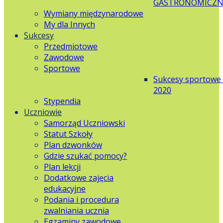
GASTRONOMICZN
Wymiany międzynarodowe
My dla Innych
Sukcesy
Przedmiotowe
Zawodowe
Sportowe
Sukcesy sportowe
2020
Stypendia
Uczniowie
Samorząd Uczniowski
Statut Szkoły
Plan dzwonków
Gdzie szukać pomocy?
Plan lekcji
Dodatkowe zajęcia
edukacyjne
Podania i procedura
zwalniania ucznia
Egzaminy zawodowe