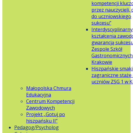
kompetencji klucz
przez nauczycieli,
do uczniowskiego
sukcesu”
Interdyscyplinarn
kształcenia zawo
gwarancją sukces
Zespole Szkół
Gastronomicznych 
Krakowie
Hiszpańskie smaki
zagraniczne staże 
uczniów ZSG 1 w 
Małopolska Chmura
Edukacyjna
Centrum Kompetencji
Zawodowych
Projekt „Gotuj po
hiszpańsku II”
Pedagog/Psycholog