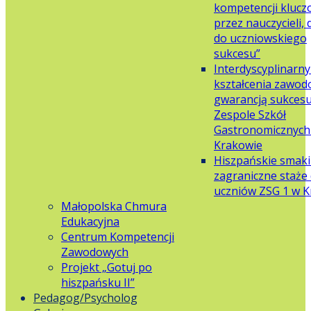
kompetencji klucz
przez nauczycieli,
do uczniowskiego
sukcesu”
Interdyscyplinarn
kształcenia zawo
gwarancją sukces
Zespole Szkół
Gastronomicznych 
Krakowie
Hiszpańskie smaki
zagraniczne staże 
uczniów ZSG 1 w 
Małopolska Chmura
Edukacyjna
Centrum Kompetencji
Zawodowych
Projekt „Gotuj po
hiszpańsku II”
Pedagog/Psycholog