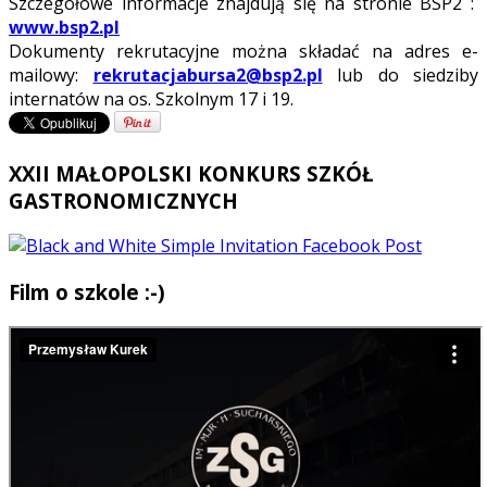
Szczegółowe informacje znajdują się na stronie BSP2 :
www.bsp2.pl
Dokumenty rekrutacyjne można składać na adres e-
mailowy:
rekrutacjabursa2@bsp2.pl
lub do siedziby
internatów na os. Szkolnym 17 i 19.
XXII MAŁOPOLSKI KONKURS SZKÓŁ
GASTRONOMICZNYCH
Film o szkole :-)