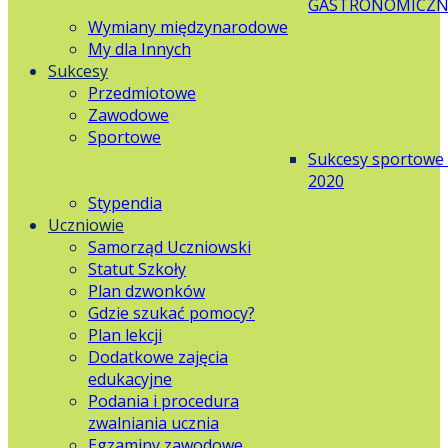
GASTRONOMICZN
Wymiany międzynarodowe
My dla Innych
Sukcesy
Przedmiotowe
Zawodowe
Sportowe
Sukcesy sportowe
2020
Stypendia
Uczniowie
Samorząd Uczniowski
Statut Szkoły
Plan dzwonków
Gdzie szukać pomocy?
Plan lekcji
Dodatkowe zajęcia
edukacyjne
Podania i procedura
zwalniania ucznia
Egzaminy zawodowe