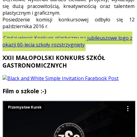
się dużą pracowitością, kreatywnością oraz talentem
plastycznym i graficznym.
Posiedzenie komisji konkursowej odbyło się 12
października 2016 r.
Czytaj więcej: Konkurs plastyczny na jubileuszowe logo z
okazji 60-lecia szkoły rozstrzygnięty
XXII MAŁOPOLSKI KONKURS SZKÓŁ
GASTRONOMICZNYCH
Film o szkole :-)