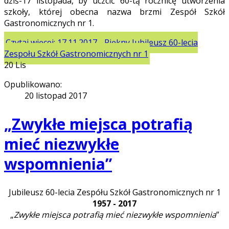
dziś-17 listopada, by uczcić 60-tą rocznicę utworzenia
szkoły, której obecna nazwa brzmi Zespół Szkół
Gastronomicznych nr 1.
Czytaj więcej: 17.11.2017 - Piękny Jubileusz 60-lecia
Zespołu Szkół Gastronomicznych nr 1
20
Lis
Opublikowano:
20 listopad 2017
„Zwykłe miejsca potrafią
mieć niezwykłe
wspomnienia”
Jubileusz 60-lecia Zespółu Szkół Gastronomicznych nr 1
1957 - 2017
„
Zwykłe miejsca potrafią mieć niezwykłe wspomnienia
”