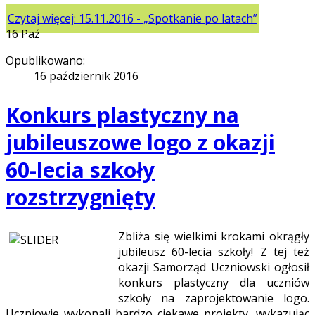
Czytaj więcej: 15.11.2016 - „Spotkanie po latach”
16
Paź
Opublikowano:
16 październik 2016
Konkurs plastyczny na
jubileuszowe logo z okazji
60-lecia szkoły
rozstrzygnięty
Zbliża się wielkimi krokami okrągły
jubileusz 60-lecia szkoły!
Z tej też
okazji Samorząd Uczniowski ogłosił
konkurs plastyczny dla uczniów
szkoły na zaprojektowanie logo.
Uczniowie wykonali bardzo ciekawe projekty, wykazując