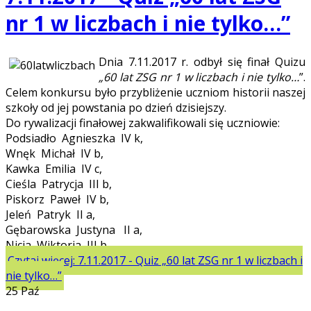
nr 1 w liczbach i nie tylko…”
Dnia 7.11.2017 r. odbył się finał Quizu
„60 lat ZSG nr 1 w liczbach i nie tylko…
”.
Celem konkursu było przybliżenie uczniom historii naszej
szkoły od jej powstania po dzień dzisiejszy.
Do rywalizacji finałowej zakwalifikowali się uczniowie:
Podsiadło Agnieszka IV k,
Wnęk Michał IV b,
Kawka Emilia IV c,
Cieśla Patrycja III b,
Piskorz Paweł IV b,
Jeleń Patryk II a,
Gębarowska Justyna II a,
Nicia Wiktoria III b.
Czytaj więcej: 7.11.2017 - Quiz „60 lat ZSG nr 1 w liczbach i
nie tylko…”
25
Paź