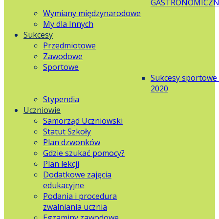
GASTRONOMICZN
Wymiany międzynarodowe
My dla Innych
Sukcesy
Przedmiotowe
Zawodowe
Sportowe
Sukcesy sportowe
2020
Stypendia
Uczniowie
Samorząd Uczniowski
Statut Szkoły
Plan dzwonków
Gdzie szukać pomocy?
Plan lekcji
Dodatkowe zajęcia
edukacyjne
Podania i procedura
zwalniania ucznia
Egzaminy zawodowe