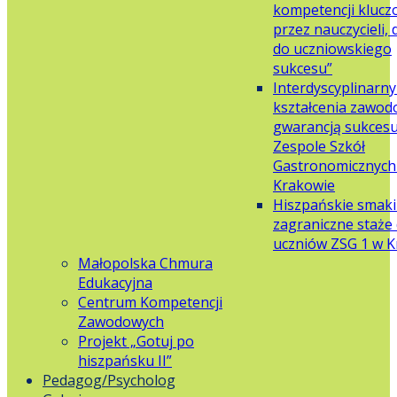
kompetencji klucz
przez nauczycieli,
do uczniowskiego
sukcesu”
Interdyscyplinarn
kształcenia zawo
gwarancją sukces
Zespole Szkół
Gastronomicznych 
Krakowie
Hiszpańskie smaki
zagraniczne staże 
uczniów ZSG 1 w 
Małopolska Chmura
Edukacyjna
Centrum Kompetencji
Zawodowych
Projekt „Gotuj po
hiszpańsku II”
Pedagog/Psycholog