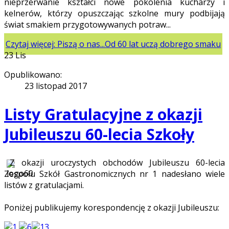
nieprzerwanie kształci nowe pokolenia kucharzy i
kelnerów, którzy opuszczając szkolne mury podbijają
świat smakiem przygotowywanych potraw...
Czytaj więcej: Piszą o nas...Od 60 lat uczą dobrego smaku
23
Lis
Opublikowano:
23 listopad 2017
Listy Gratulacyjne z okazji
Jubileuszu 60-lecia Szkoły
Z okazji uroczystych obchodów Jubileuszu 60-lecia
Zespołu Szkół Gastronomicznych nr 1 nadesłano wiele
listów z gratulacjami.
Poniżej publikujemy korespondencję z okazji Jubileuszu: