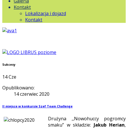
Galeria
Kontakt
Lokalizacja i dojazd
Kontakt
Sukcesy
14
Cze
Opublikowano:
14 czerwiec 2020
II miejsce w konkursie Szef Team Challenge
Drużyna ,,Nowohuccy pogromcy
smaku” w składzie:
Jakub Herian
,