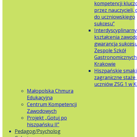
kompetencji klucz
przez nauczycieli,
do uczniowskiego
sukcesu”
Interdyscyplinarn
kształcenia zawo
gwarancją sukces
Zespole Szkół
Gastronomicznych 
Krakowie
Hiszpańskie smaki
zagraniczne staże 
uczniów ZSG 1 w 
Małopolska Chmura
Edukacyjna
Centrum Kompetencji
Zawodowych
Projekt „Gotuj po
hiszpańsku II”
Pedagog/Psycholog