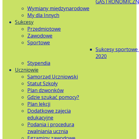
GASTRONOMICZN
Wymiany międzynarodowe
My dla Innych
Sukcesy
Przedmiotowe
Zawodowe
Sportowe
Sukcesy sportowe
2020
Stypendia
Uczniowie
Samorząd Uczniowski
Statut Szkoły
Plan dzwonków
Gdzie szukać pomocy?
Plan lekcji
Dodatkowe zajęcia
edukacyjne
Podania i procedura
zwalniania ucznia
Egzaminy zawodowe