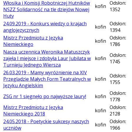
Włosika i Komisji Robotniczej Hutników
Odsłon:
kofin
NSZZ Solidarność na tle dziejów Nowej
1352
Huty
24.09.2019 - Konkurs wiedzy o krajach
Odsłon:
kofin
anglojęzycznych
1394
Mistrz Przedmiotu z Języka
Odsłon:
kofin
Niemieckiego
1786
Nasza uczennica Weronika Matuszczyk
Odsłon:
zajęła I miejsce i zdobyła Laur Jubilata w
kofin
1745
Turnieju Jednego Wiersza
26.03.2019 - Mamy wyróżnienie na XIV
Odsłon:
Przeglądzie Małych Form Teatralnych w
kofin
1755
Języku Angielskim
Odsłon:
ZSG nr 1 sięgnęło po najwyższe laury!
kofin
1778
Mistrz Przedmiotu z Języka
Odsłon:
kofin
Niemieckiego 2018
2128
24.05.2018 - Poetyckie sukcesy naszych
Odsłon:
kofin
uczniów
1966