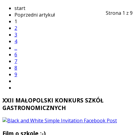
start
Strona 1 z 9
Poprzedni artykuł
1
2
3
4
...
6
7
8
9
XXII MAŁOPOLSKI KONKURS SZKÓŁ
GASTRONOMICZNYCH
Film o szkole :-)