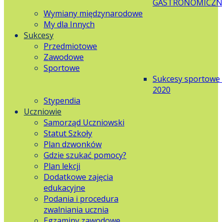
GASTRONOMICZN
Wymiany międzynarodowe
My dla Innych
Sukcesy
Przedmiotowe
Zawodowe
Sportowe
Sukcesy sportowe
2020
Stypendia
Uczniowie
Samorząd Uczniowski
Statut Szkoły
Plan dzwonków
Gdzie szukać pomocy?
Plan lekcji
Dodatkowe zajęcia
edukacyjne
Podania i procedura
zwalniania ucznia
Egzaminy zawodowe