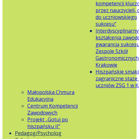
kompetencji klucz
przez nauczycieli,
do uczniowskiego
sukcesu”
Interdyscyplinarn
kształcenia zawo
gwarancją sukces
Zespole Szkół
Gastronomicznych 
Krakowie
Hiszpańskie smaki
zagraniczne staże 
uczniów ZSG 1 w 
Małopolska Chmura
Edukacyjna
Centrum Kompetencji
Zawodowych
Projekt „Gotuj po
hiszpańsku II”
Pedagog/Psycholog