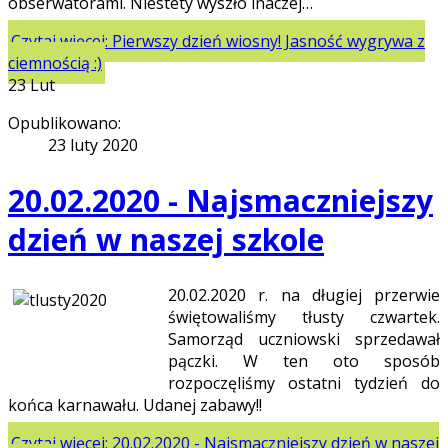
obserwatorami. Niestety wyszło inaczej…
Czytaj więcej: Pierwszy dzień wiosny! Jasność wygrywa z
ciemnością :)
23
Lut
Opublikowano:
23 luty 2020
20.02.2020 - Najsmaczniejszy
dzień w naszej szkole
20.02.2020 r. na długiej przerwie
świętowaliśmy tłusty czwartek.
Samorząd uczniowski sprzedawał
pączki. W ten oto sposób
rozpoczęliśmy ostatni tydzień do
końca karnawału. Udanej zabawy!!
Czytaj więcej: 20.02.2020 - Najsmaczniejszy dzień w naszej