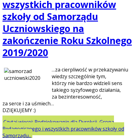
wszystkich pracowników
szkoły od Samorządu
Uczniowskiego na
zakończenie Roku Szkolnego
2019/2020
…za cierpliwość w przekazywaniu
wiedzy szczególnie tym,
którzy nie bardzo widzieli sens
takiego syzyfowego działania,
za bezinteresowność,
za serce i za uśmiech…
DZIĘKUJEMY :)
Czytaj więcej: Podziękowanie dla Dyrekcji, Grona
Pedagogicznego i wszystkich pracowników szkoły od
Samorządu...