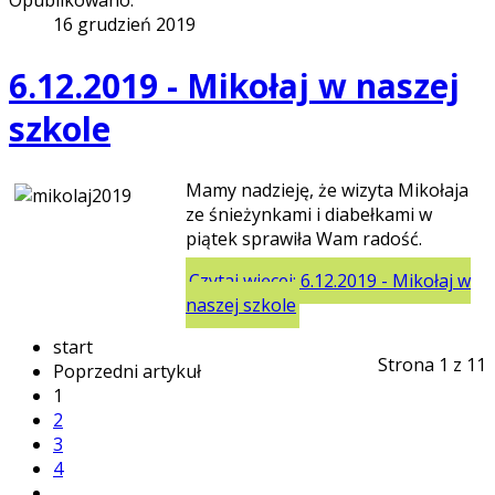
Opublikowano:
16 grudzień 2019
6.12.2019 - Mikołaj w naszej
szkole
Mamy nadzieję, że wizyta Mikołaja
ze śnieżynkami i diabełkami w
piątek sprawiła Wam radość.
Czytaj więcej: 6.12.2019 - Mikołaj w
naszej szkole
start
Strona 1 z 11
Poprzedni artykuł
1
2
3
4
...