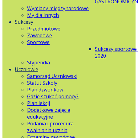
GASTRONOMICZN
Wymiany międzynarodowe
My dla Innych
Sukcesy
Przedmiotowe
Zawodowe
Sportowe
Sukcesy sportowe
2020
Stypendia
Uczniowie
Samorząd Uczniowski
Statut Szkoły
Plan dzwonków
Gdzie szukać pomocy?
Plan lekcji
Dodatkowe zajęcia
edukacyjne
Podania i procedura
zwalniania ucznia
Egzaminy zawodowe