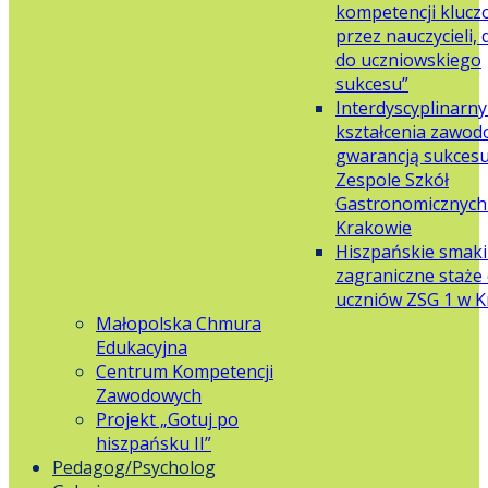
kompetencji klucz
przez nauczycieli,
do uczniowskiego
sukcesu”
Interdyscyplinarn
kształcenia zawo
gwarancją sukces
Zespole Szkół
Gastronomicznych 
Krakowie
Hiszpańskie smaki
zagraniczne staże 
uczniów ZSG 1 w 
Małopolska Chmura
Edukacyjna
Centrum Kompetencji
Zawodowych
Projekt „Gotuj po
hiszpańsku II”
Pedagog/Psycholog