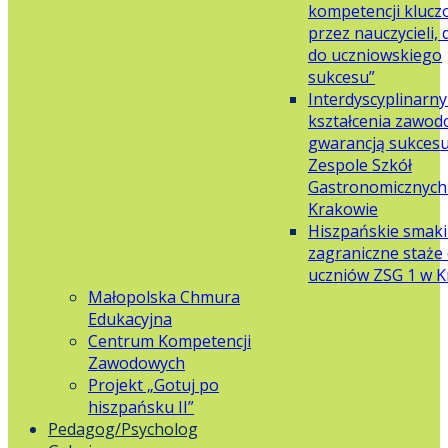
kompetencji klucz
przez nauczycieli,
do uczniowskiego
sukcesu”
Interdyscyplinarn
kształcenia zawo
gwarancją sukces
Zespole Szkół
Gastronomicznych 
Krakowie
Hiszpańskie smaki
zagraniczne staże 
uczniów ZSG 1 w 
Małopolska Chmura
Edukacyjna
Centrum Kompetencji
Zawodowych
Projekt „Gotuj po
hiszpańsku II”
Pedagog/Psycholog