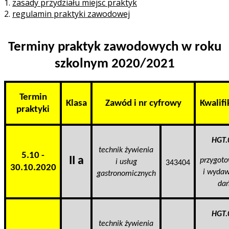
1.
zasady przydziału miejsc praktyk
2.
regulamin praktyki zawodowej
Terminy praktyk zawodowych w roku
szkolnym 2020/2021
Termin
Klasa
Zawód i nr cyfrowy
Kwalifi
praktyki
HGT.
technik żywienia
5.10 -
II a
przygot
i usług
343404
30.10.2020
i wyda
gastronomicznych
da
HGT.
technik żywienia