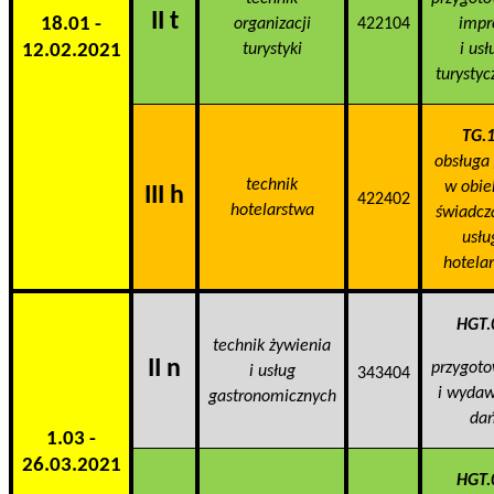
II t
18.01 -
organizacji
422104
impr
12.02.2021
turystyki
i usł
turystyc
TG.
obsługa 
technik
w obie
III h
422402
hotelarstwa
świadc
usłu
hotelar
HGT.
technik żywienia
II n
przygot
i usług
343404
i wyda
gastronomicznych
da
1.03 -
26.03.2021
HGT.