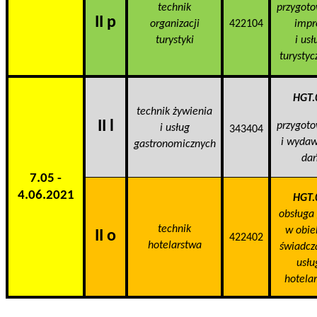
technik
przygot
II p
organizacji
422104
impr
turystyki
i usł
turystyc
HGT.
technik żywienia
II l
przygot
i usług
343404
i wyda
gastronomicznych
da
7.05 -
4.06.2021
HGT.
obsługa 
technik
w obie
II o
422402
hotelarstwa
świadc
usłu
hotelar