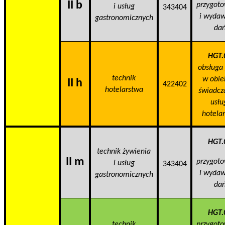
II b
przygot
i usług
343404
i wyda
gastronomicznych
da
HGT.
obsługa 
technik
w obie
II h
422402
hotelarstwa
świadc
usłu
hotelar
HGT.
technik żywienia
II m
przygot
i usług
343404
i wyda
gastronomicznych
da
HGT.
technik
przygot