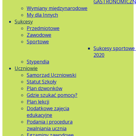
GASTRONOMICZN
Wymiany międzynarodowe
My dla Innych
Sukcesy
Przedmiotowe
Zawodowe
Sportowe
Sukcesy sportowe
2020
Stypendia
Uczniowie
Samorząd Uczniowski
Statut Szkoły
Plan dzwonków
Gdzie szukać pomocy?
Plan lekcji
Dodatkowe zajęcia
edukacyjne
Podania i procedura
zwalniania ucznia
Egzaminy zawodowe