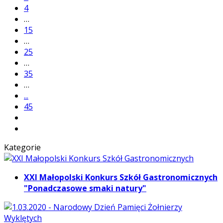
4
…
15
…
25
…
35
…
...
45
Kategorie
XXI Małopolski Konkurs Szkół Gastronomicznych
"Ponadczasowe smaki natury"