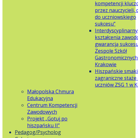
kompetencji klucz
przez nauczycieli,
do uczniowskiego
sukcesu”
Interdyscyplinarn
kształcenia zawo
gwarancją sukces
Zespole Szkół
Gastronomicznych 
Krakowie
Hiszpańskie smaki
zagraniczne staże 
uczniów ZSG 1 w 
Małopolska Chmura
Edukacyjna
Centrum Kompetencji
Zawodowych
Projekt „Gotuj po
hiszpańsku II”
Pedagog/Psycholog