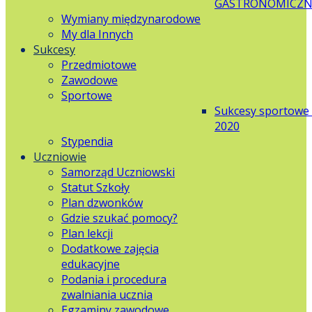
GASTRONOMICZN
Wymiany międzynarodowe
My dla Innych
Sukcesy
Przedmiotowe
Zawodowe
Sportowe
Sukcesy sportowe
2020
Stypendia
Uczniowie
Samorząd Uczniowski
Statut Szkoły
Plan dzwonków
Gdzie szukać pomocy?
Plan lekcji
Dodatkowe zajęcia
edukacyjne
Podania i procedura
zwalniania ucznia
Egzaminy zawodowe