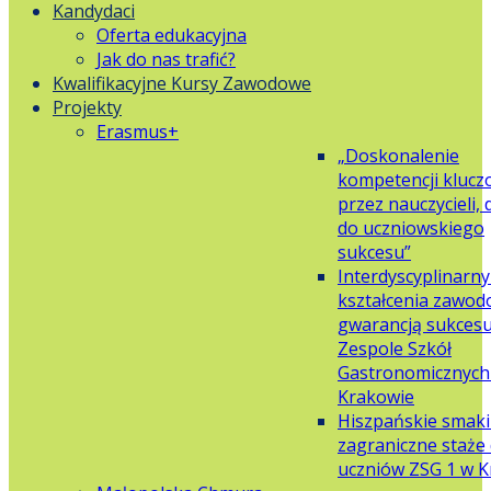
Kandydaci
Oferta edukacyjna
Jak do nas trafić?
Kwalifikacyjne Kursy Zawodowe
Projekty
Erasmus+
„Doskonalenie
kompetencji klucz
przez nauczycieli,
do uczniowskiego
sukcesu”
Interdyscyplinarn
kształcenia zawo
gwarancją sukces
Zespole Szkół
Gastronomicznych 
Krakowie
Hiszpańskie smaki
zagraniczne staże 
uczniów ZSG 1 w 