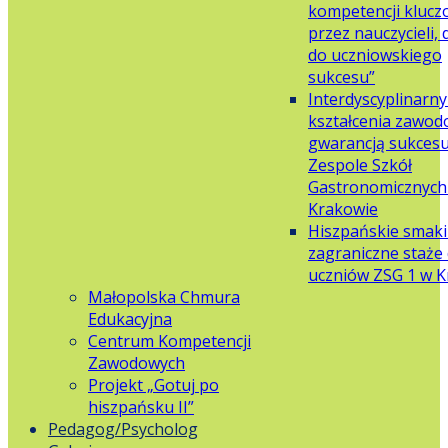
kompetencji klucz
przez nauczycieli,
do uczniowskiego
sukcesu”
Interdyscyplinarn
kształcenia zawo
gwarancją sukces
Zespole Szkół
Gastronomicznych 
Krakowie
Hiszpańskie smaki
zagraniczne staże 
uczniów ZSG 1 w 
Małopolska Chmura
Edukacyjna
Centrum Kompetencji
Zawodowych
Projekt „Gotuj po
hiszpańsku II”
Pedagog/Psycholog