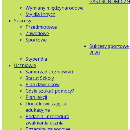
GASTRONOMICZN
Wymiany międzynarodowe
My dla Innych
Sukcesy
Przedmiotowe
Zawodowe
Sportowe
Sukcesy sportowe
2020
Stypendia
Uczniowie
Samorząd Uczniowski
Statut Szkoły
Plan dzwonków
Gdzie szukać pomocy?
Plan lekcji
Dodatkowe zajęcia
edukacyjne
Podania i procedura
zwalniania ucznia
Egzaminy zawodowe