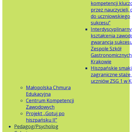
kompetencji klucz
przez nauczycieli,
do uczniowskiego
sukcesu”
Interdyscyplinarn
kształcenia zawo
gwarancją sukces
Zespole Szkół
Gastronomicznych 
Krakowie
Hiszpańskie smaki
zagraniczne staże 
uczniów ZSG 1 w 
Małopolska Chmura
Edukacyjna
Centrum Kompetencji
Zawodowych
Projekt „Gotuj po
hiszpańsku II”
Pedagog/Psycholog