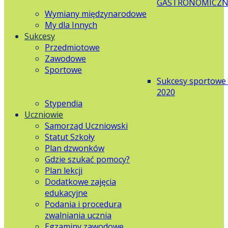
GASTRONOMICZN
Wymiany międzynarodowe
My dla Innych
Sukcesy
Przedmiotowe
Zawodowe
Sportowe
Sukcesy sportowe
2020
Stypendia
Uczniowie
Samorząd Uczniowski
Statut Szkoły
Plan dzwonków
Gdzie szukać pomocy?
Plan lekcji
Dodatkowe zajęcia
edukacyjne
Podania i procedura
zwalniania ucznia
Egzaminy zawodowe