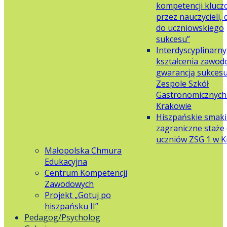
kompetencji klucz
przez nauczycieli,
do uczniowskiego
sukcesu”
Interdyscyplinarn
kształcenia zawo
gwarancją sukces
Zespole Szkół
Gastronomicznych 
Krakowie
Hiszpańskie smaki
zagraniczne staże 
uczniów ZSG 1 w 
Małopolska Chmura
Edukacyjna
Centrum Kompetencji
Zawodowych
Projekt „Gotuj po
hiszpańsku II”
Pedagog/Psycholog