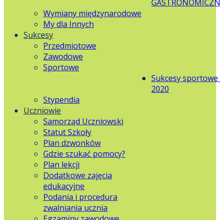
GASTRONOMICZN
Wymiany międzynarodowe
My dla Innych
Sukcesy
Przedmiotowe
Zawodowe
Sportowe
Sukcesy sportowe
2020
Stypendia
Uczniowie
Samorząd Uczniowski
Statut Szkoły
Plan dzwonków
Gdzie szukać pomocy?
Plan lekcji
Dodatkowe zajęcia
edukacyjne
Podania i procedura
zwalniania ucznia
Egzaminy zawodowe