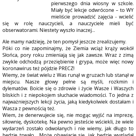
pierwszego dnia wiosny w szkole.
Miały być lekcje odwrócone – to WY
mieliście prowadzić zajęcia - wcielić
się w rolę nauczycieli, a nauczyciele mieli być
obserwatorami. Niestety wyszło inaczej…
Ale mamy nadzieję, że ten pomysł jeszcze zrealizujemy.
Póki co nie zapominajmy, że Ziemia wciąż krąży wokół
Słońca, pory roku zmieniają się jak zawsze. Wraz z zimą
zwykle odchodzą przeziębienie i grypa, może więc nowy
koronawirus też pójdzie PRECZ!
Wiemy, że świat wielu z Was runął w gruzach lub stanął w
miejscu. Nasze głowy pełne są myśli, rozkmin i
dylematów. Boicie się o zdrowie i życie Wasze i Waszych
bliskich i z niepokojem słuchacie wiadomości. To jedna z
najważniejszych lekcji życia, jaką kiedykolwiek dostałam i
Wasza z pewnością też.
Wiem, że denerwujecie się, nie mogąc wyjść na imprezę,
siłownię, dyskotekę. Na pewno jesteście wściekli, że wiele
wydarzeń zostało odwołanych i nie wiemy, jak długo to
będzie trwało. Może obawiacie się, jak będzie wyglądał