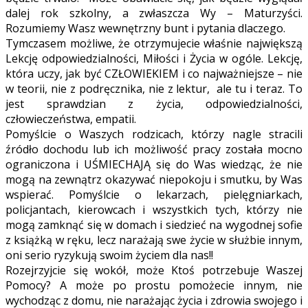
dalej rok szkolny, a zwłaszcza Wy – Maturzyści.
Rozumiemy Wasz wewnętrzny bunt i pytania dlaczego.
Tymczasem możliwe, że otrzymujecie właśnie największą
Lekcję odpowiedzialności, Miłości i Życia w ogóle. Lekcję,
która uczy, jak być CZŁOWIEKIEM i co najważniejsze – nie
w teorii, nie z podręcznika, nie z lektur, ale tu i teraz. To
jest sprawdzian z życia, odpowiedzialności,
człowieczeństwa, empatii.
Pomyślcie o Waszych rodzicach, którzy nagle stracili
źródło dochodu lub ich możliwość pracy została mocno
ograniczona i UŚMIECHAJĄ się do Was wiedząc, że nie
mogą na zewnątrz okazywać niepokoju i smutku, by Was
wspierać. Pomyślcie o lekarzach, pielęgniarkach,
policjantach, kierowcach i wszystkich tych, którzy nie
mogą zamknąć się w domach i siedzieć na wygodnej sofie
z książką w ręku, lecz narażają swe życie w służbie innym,
oni serio ryzykują swoim życiem dla nas!!
Rozejrzyjcie się wokół, może Ktoś potrzebuje Waszej
Pomocy? A może po prostu pomożecie innym, nie
wychodząc z domu, nie narażając życia i zdrowia swojego i