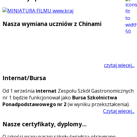
Nasza wymiana uczniów z Chinami
czytaj więcej...
Internat/Bursa
O
d 1 września
internat
Zespołu Szkół Gastronomicznych
nr 1 będzie funkcjonował jako
Bursa Szkolnictwa
Ponadpodstawowego nr 2
(w wyniku przekształcenia).
Czytaj więcej...
Nasze certyfikaty, dyplomy...
O jakości pracy naszej szkoły świadczą otrzymane