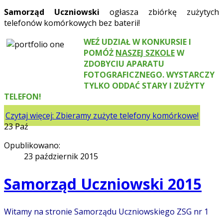
Samorząd Uczniowski
ogłasza zbiórkę zużytych
telefonów komórkowych bez baterii!
WEŹ UDZIAŁ W KONKURSIE I
POMÓŻ
NASZEJ SZKOLE
W
ZDOBYCIU APARATU
FOTOGRAFICZNEGO.
WYSTARCZY
TYLKO ODDAĆ STARY I ZUŻYTY
TELEFON!
Czytaj więcej: Zbieramy zużyte telefony komórkowe!
23
Paź
Opublikowano:
23 październik 2015
Samorząd Uczniowski 2015
Witamy na stronie
Samorządu Uczniowskiego ZSG nr 1