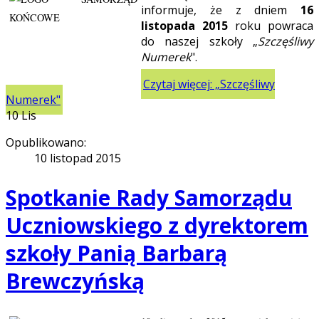
informuje, że z dniem
16
listopada 2015
roku powraca
do naszej szkoły „
Szczęśliwy
Numerek
".
Czytaj więcej: „Szczęśliwy
Numerek"
10
Lis
Opublikowano:
10 listopad 2015
Spotkanie Rady Samorządu
Uczniowskiego z dyrektorem
szkoły Panią Barbarą
Brewczyńską