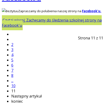
Zapraszamy do polubienia naszej strony na
Facebook'u.
Czytaj więcej: Zachęcamy do śledzenia szkolnej strony na
Facebook'u
Strona 11 z 11
2
3
4
5
6
7
8
...
10
11
Następny artykuł
koniec