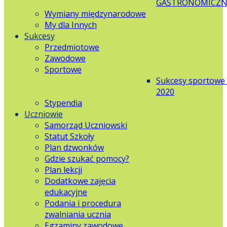
GASTRONOMICZN
Wymiany międzynarodowe
My dla Innych
Sukcesy
Przedmiotowe
Zawodowe
Sportowe
Sukcesy sportowe
2020
Stypendia
Uczniowie
Samorząd Uczniowski
Statut Szkoły
Plan dzwonków
Gdzie szukać pomocy?
Plan lekcji
Dodatkowe zajęcia
edukacyjne
Podania i procedura
zwalniania ucznia
Egzaminy zawodowe