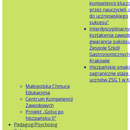
kompetencji klucz
przez nauczycieli,
do uczniowskiego
sukcesu”
Interdyscyplinarn
kształcenia zawo
gwarancją sukces
Zespole Szkół
Gastronomicznych 
Krakowie
Hiszpańskie smaki
zagraniczne staże 
uczniów ZSG 1 w 
Małopolska Chmura
Edukacyjna
Centrum Kompetencji
Zawodowych
Projekt „Gotuj po
hiszpańsku II”
Pedagog/Psycholog