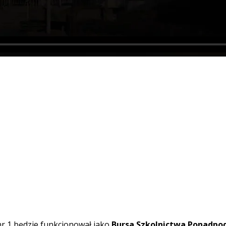
r 1 będzie funkcjonował jako
Bursa Szkolnictwa Ponadpo