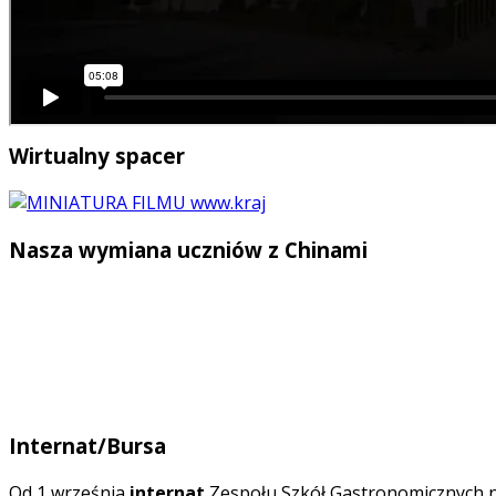
Wirtualny spacer
Nasza wymiana uczniów z Chinami
Internat/Bursa
O
d 1 września
internat
Zespołu Szkół Gastronomicznych n