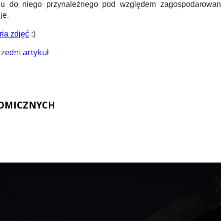
nu do niego przynależnego pod względem zagospodarowania
je.
ria zdjęć
:)
zedni artykuł
NOMICZNYCH