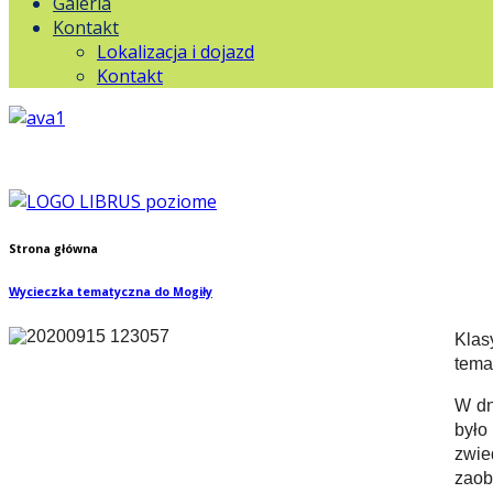
Galeria
Kontakt
Lokalizacja i dojazd
Kontakt
Strona główna
Wycieczka tematyczna do Mogiły
K
las
tema
W dn
było
zwie
zaob