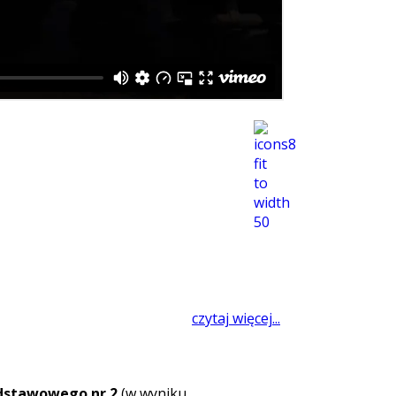
czytaj więcej...
dstawowego nr 2
(w wyniku