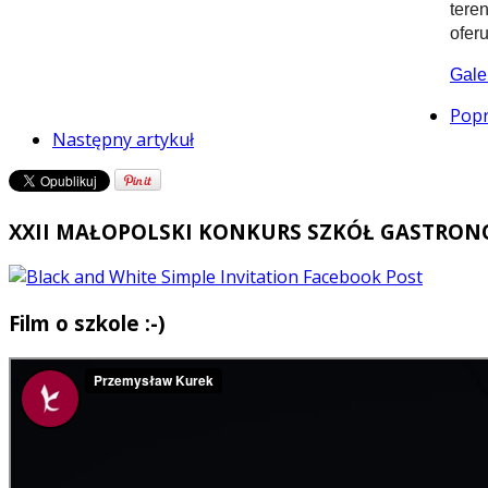
tere
oferu
Gale
Popr
Następny artykuł
XXII MAŁOPOLSKI KONKURS SZKÓŁ GASTRO
Film o szkole :-)