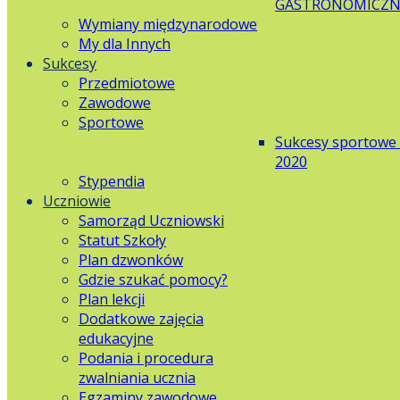
GASTRONOMICZN
Wymiany międzynarodowe
My dla Innych
Sukcesy
Przedmiotowe
Zawodowe
Sportowe
Sukcesy sportowe
2020
Stypendia
Uczniowie
Samorząd Uczniowski
Statut Szkoły
Plan dzwonków
Gdzie szukać pomocy?
Plan lekcji
Dodatkowe zajęcia
edukacyjne
Podania i procedura
zwalniania ucznia
Egzaminy zawodowe